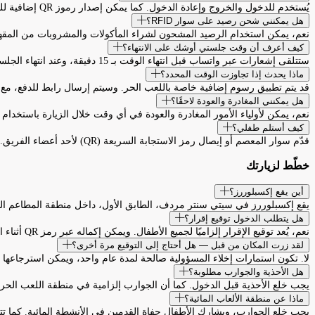
يُستخدم للدخول والخروج وإعادة الدخول. كما يمكن إصدار رموز QR إضافية للمرافقين الإضافيين (مثل المربيات وغيرهم).
هل يمكنني شحن رصيد على سوار RFID؟
نعم، يمكن استخدام الرصيد المشحون لشراء المأكولات والمشروبات من المقهى
كيف أعرف أن وقت جلستي أوشك على الانتهاء؟
ستتلقى إشعارات عبر واتساب قبل انتهاء الوقت بـ 15 دقيقة، وعند انتهاء الجلسة، وفي حال تجاوز مدة الزيارة المحجوزة.
ماذا يحدث إذا تجاوزت الوقت المحدد؟
قد يتم تطبيق رسوم إضافية خاصة باللعب الحر. وسيتم إرسال رابط للدفع، مع إم
هل يمكنني المغادرة والعودة لاحقًا؟
نعم، يمكن لأولياء الأمور المغادرة والعودة في أي وقت خلال الزيارة باستخدام رمز QR الخاص
كيف أستلم طفلي؟
قدّم سوار المعصم أو إيصال رمز الاستجابة السريعة (QR) لأحد أعضاء الفريق.
خطّط لزيارتك
أين يقع إكسبلوررز؟
يقع إكسبلوررز في سيتي سنتر مردف، الطابق الأول، داخل منطقة المطاعم الشمالية (North Food Court)، فوق كارف
هل يتطلب الدخول توقيع إقرار؟
نعم، يُعد توقيع الإقرار إلزاميًا لجميع الأطفال. ويمكن إكماله عبر رمز QR أثناء الانتظار أو عند مكتب الاستقبال.
لقد زرت المكان من قبل — هل أحتاج إلى التوقيع مرة أخرى؟
لا. تكون استمارات إخلاء المسؤولية صالحة لمدة عام واحد، ويمكن استرجاعها 
هل الأحذية والجوارب مطلوبة؟
يجب خلع الأحذية قبل الدخول. كما أن الجوارب إلزامية في منطقة اللعب الحر
ماذا عن منطقة الألعاب المائية؟
يجب خلع الجوارب، ويشارك الأطفال حفاة القدمين في الأنشطة المائية. كما تت