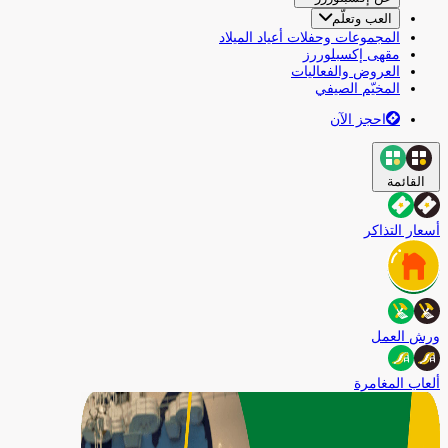
العب وتعلّم
المجموعات وحفلات أعياد الميلاد
مقهى إكسبلوررز
العروض والفعاليات
المخيّم الصيفي
احجز الآن
القائمة
أسعار التذاكر
ورش العمل
ألعاب المغامرة