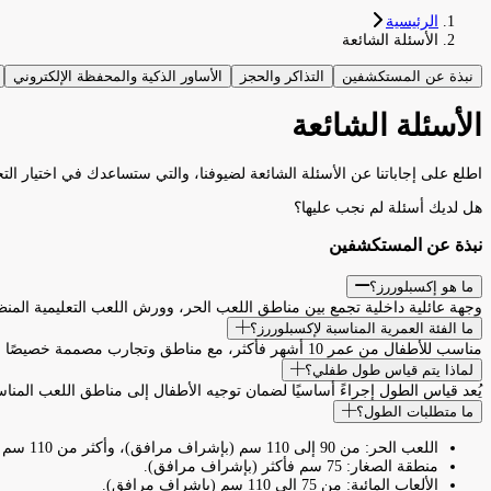
الرئيسية
الأسئلة الشائعة
نبذة عن المستكشفين
التذاكر والحجز
الأساور الذكية والمحفظة الإلكتروني
الأسئلة الشائعة
اطلع على إجاباتنا عن الأسئلة الشائعة لضيوفنا، والتي ستساعدك في اختيار الت
هل لديك أسئلة لم نجب عليها؟
نبذة عن المستكشفين
ما هو إكسبلوررز؟
وجهة عائلية داخلية تجمع بين مناطق اللعب الحر، وورش اللعب التعليمية المنظم
ما الفئة العمرية المناسبة لإكسبلوررز؟
مناسب للأطفال من عمر 10 أشهر فأكثر، مع مناطق وتجارب مصممة خصيصًا لتناسب مختلف الأعمار والطول.
لماذا يتم قياس طول طفلي؟
يُعد قياس الطول إجراءً أساسيًا لضمان توجيه الأطفال إلى مناطق اللعب المناسب
ما متطلبات الطول؟
اللعب الحر: من 90 إلى 110 سم (بإشراف مرافق)، وأكثر من 110 سم (بشكل مستقل).
منطقة الصغار: 75 سم فأكثر (بإشراف مرافق).
الألعاب المائية: من 75 إلى 110 سم (بإشراف مرافق).