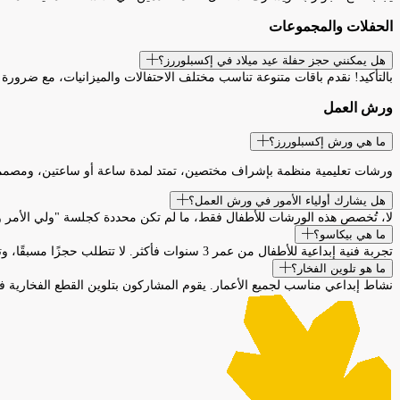
الحفلات والمجموعات
هل يمكنني حجز حفلة عيد ميلاد في إكسبلوررز؟
بالتأكيد! نقدم باقات متنوعة تناسب مختلف الاحتفالات والميزانيات، مع ضرورة 
ورش العمل
ما هي ورش إكسبلوررز؟
ورشات تعليمية منظمة بإشراف مختصين، تمتد لمدة ساعة أو ساعتين، ومصممة لتعزيز 
هل يشارك أولياء الأمور في ورش العمل؟
لا، تُخصص هذه الورشات للأطفال فقط، ما لم تكن محددة كجلسة "ولي الأمر 
ما هي بيكاسو؟
تجربة فنية إبداعية للأطفال من عمر 3 سنوات فأكثر. لا تتطلب حجزًا مسبقًا، وتتاح المشاركة فيها حسب التوافر (24 مقعدًا).
ما هو تلوين الفخار؟
نشاط إبداعي مناسب لجميع الأعمار. يقوم المشاركون بتلوين القطع الفخارية في